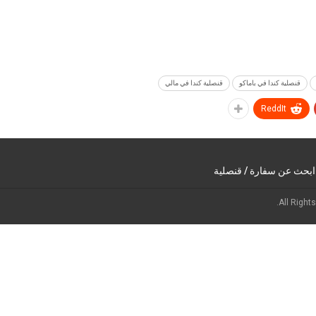
قنصلية كندا في باماكو
قنصلية كندا في مالي
ReddIt
ابحث عن سفارة / قنصلية