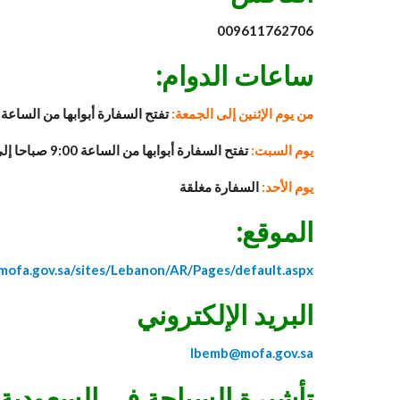
009611762706
ساعات الدوام:
من يوم الإثنين إلى الجمعة:
تفتح السفارة أبوابها من الساعة 8:00 صباحا إلى 4:00 عصرا
يوم السبت:
تفتح السفارة أبوابها من الساعة 9:00 صباحا إلى 12:00 زوالا
يوم الأحد:
السفارة مغلقة
الموقع:
.mofa.gov.sa/sites/Lebanon/AR/Pages/default.aspx
البريد الإلكتروني
lbemb@mofa.gov.sa
تأشيرة السياحة في السعودية م