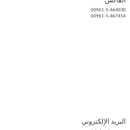
الفاكس
00961-5-464030
00961-5-467454
البريد الإلكتروني